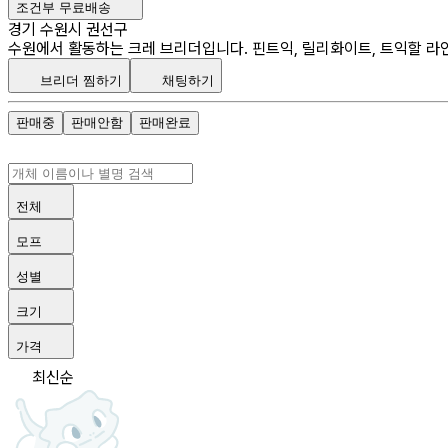
조건부 무료배송
경기 수원시 권선구
수원에서 활동하는 크레 브리더입니다. 핀트익, 릴리화이트, 트익할 라인! inst
브리더 찜하기
채팅하기
판매중
판매안함
판매완료
전체
모프
성별
크기
가격
최신순