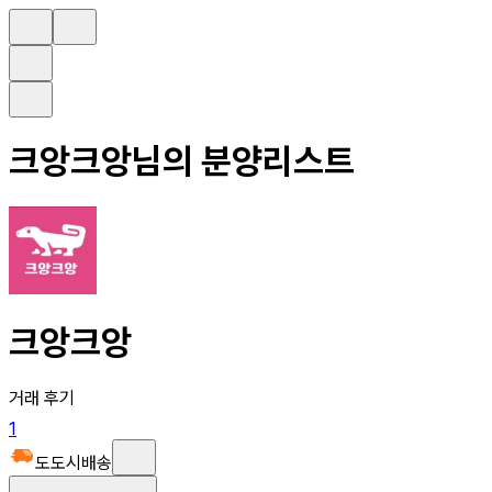
크앙크앙
님의 분양리스트
크앙크앙
거래 후기
1
도도시배송