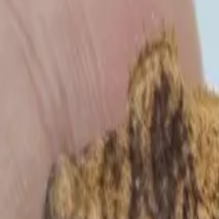
종
성별
크기
크레스티드 게코
수컷
베이비
해칭
체중
이름
25년 10월 10일
6g
61럭키이린
호랑무늬 트익할입니다
부