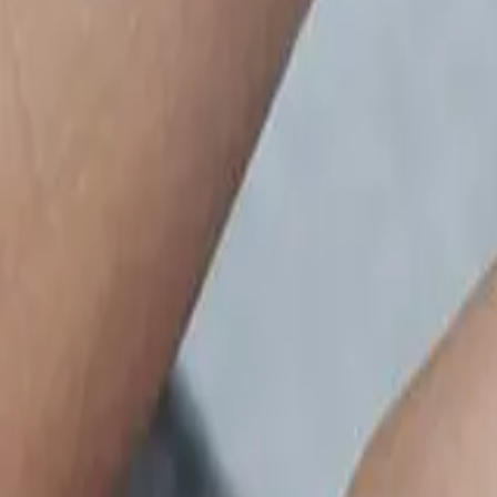
91럭키이린