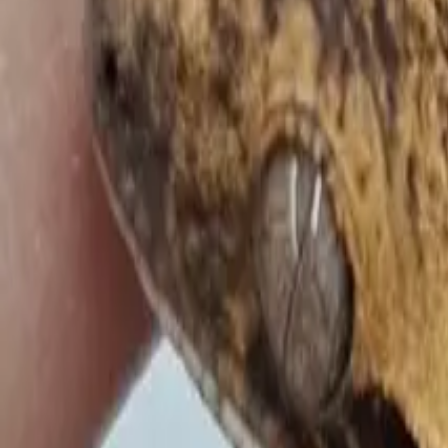
럭키
노멀 드리피 화이트스팟
모