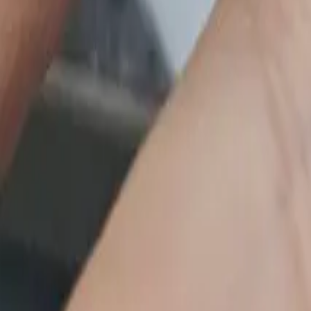
101럭키이린