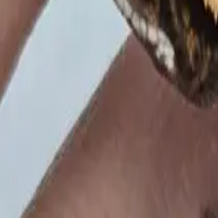
노멀 화이트스팟
동배