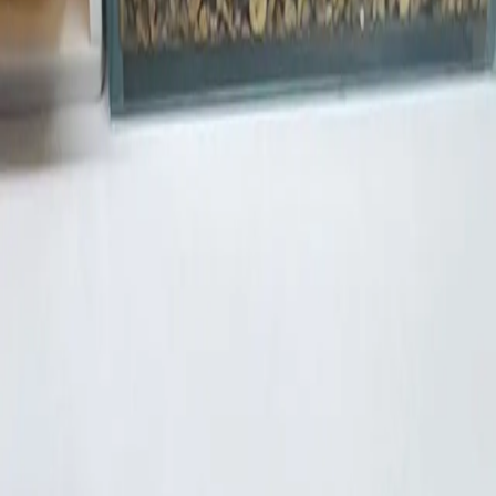
종
성별
크기
크레스티드 게코
암컷
성체
해칭
체중
이름
-
-
-
수입개체 할리피너
최근 본 개체
0