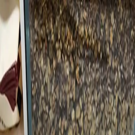
크레스티드 게코 노멀 암컷
노멀
사월크레
23.08.20 업데이트