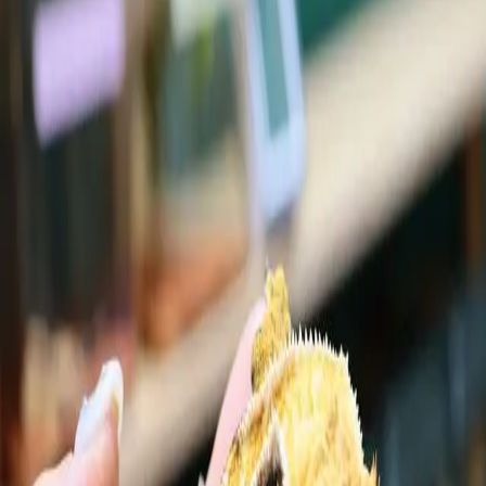
?원
트라이 드리피 익스트림할리퀸 젠젝스
눈썹공룡
24.01.29 업데이트
종
성별
크기
크레스티드 게코
암컷
준성체
해칭
체중
이름
22년 11월 1일
30g
-